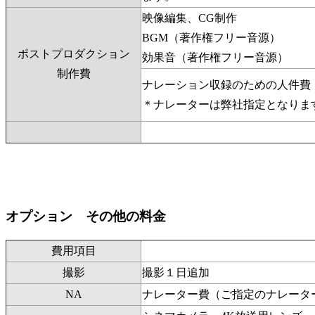
映像編集、CG制作
BGM（著作権フリー音源）
ポストプロダクション
効果音（著作権フリー音源）
制作費
ナレーション収録のための人件費
＊ナレーターは弊社指定となりま
オプション その他の料金
費用項目
撮影
撮影１日追加
NA
ナレーター費（ご指定のナレータ