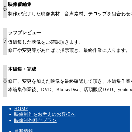
映像仮編集
6
制作が完了した映像素材、音声素材、テロップを組合わせ
ラフプレビュー
7
仮編集した映像をご確認頂きます。
修正や変更等があればご指示頂き、最終作業に入ります。
本編集・完成
8
修正、変更を加えた映像を最終確認して頂き、本編集作業
本編集作業後、DVD、Blu-rayDisc、店頭販促DVD、yo
HOME
映像制作をお考えのお客様へ
映像制作料金プラン
最新情報