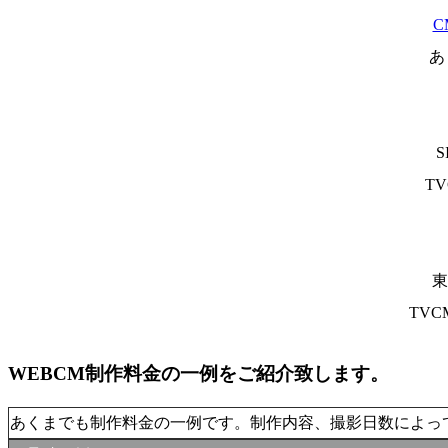
C
あ
TV
東
TVC
WEBCM制作料金の一例をご紹介致します。
あくまでも制作料金の一例です。制作内容、撮影日数によっ