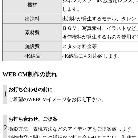
シネマカメラ、4K放送用レンズ、
機材
します。
出演料
出演料が発生するモデル、タレン
ＢＧＭ、写真素材、イラストなど
素材費
著作権料が発生するものを使用す
施設費
スタジオ料金等
4K納品
4K納品にも対応致します。
WEB CM制作の流れ
お打ち合わせの前に
1
ご希望のWEBCMイメージをお伝え下さい。
お打ち合わせ、ご提案
2
撮影方法、表現方法などのアイディアをご提案致します。
制作内容に関しての詳細なお打ち合わせおこない、制作す