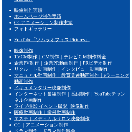
映像制作実績
ホームページ制作実績
CGアニメーション制作実績
フォトギャラリー
YouTube「ツムラオフィス Pictures」
映像制作
TVCM制作｜CM制作｜テレビＣＭ制作料金
企業PV制作｜企業PR動画制作｜PRビデオ制作
リクルート動画制作｜インタビュー動画制作
マニュアル動画制作｜教育関連動画制作｜eラーニング
動画制作
ドキュメンタリー映像制作
インターネット番組制作｜番組制作｜YouTubeチャン
ネル企画制作
ライブ撮影 イベント撮影 | 映像制作
医療動画制作｜歯科動画制作
エステ｜メディカルサロン映像制作
CG｜アニメーション制作
ドラマ制作｜ドラマ制作料金