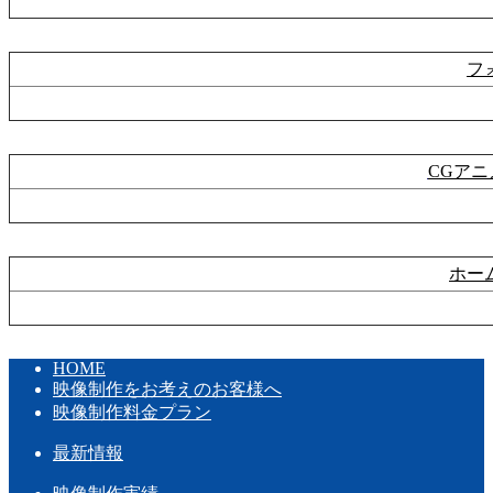
フ
CGア
ホー
HOME
映像制作をお考えのお客様へ
映像制作料金プラン
最新情報