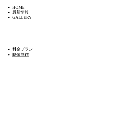
HOME
最新情報
GALLERY
料金プラン
映像制作